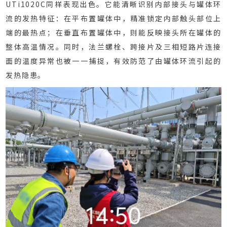
UTi1020C同样表现出色。它能清晰识别内部接头与罐体环
流的发热特征：在平布置罐体中，精准锁定内部触头部位上
端的最热点；在垂直布置罐体中，则能反映接头所在罐体的
整体高温情况。同时，法兰螺栓、跨接片及三相短路片连接
面的温度异常也被一一捕捉，有效防范了由罐体环流引起的
发热隐患。