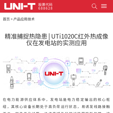
Search
T
o
g
首页
>
产品应用技术
g
l
e
精准捕捉热隐患 | UTi1020C红外热成像
n
仪在发电站的实测应用
a
v
i
g
a
t
i
o
n
在电力能源供应体系中，发电站是电力稳定输出的核心枢
纽，其核心设备长期处于高负荷运行状态，易诱发线路接触