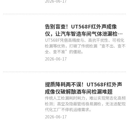
2026-06-17
告别盲查！UT568F红外声成像
仪，让汽车智造车间气体泄漏检测
更智能高效
UT568F凭借高精度与、高抗干扰性、可视化
检漏等优势，打破了传统检漏“查不出、查不
全、查不准”的僵局。
2026-06-17
提质降耗两不误！UT568F红外声
成像仪破解酿酒车间检漏难题
传统人工检漏耗时耗力，难以实现常态化高频
检测；高空及隐蔽管线极易漏检，无法适配现
代化工厂不停机运维需求。
2026-06-17