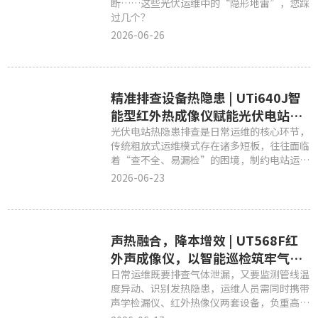
断……这些光伏运维中的“隐形地雷”，您踩
过几个？
2026-06-26
​精准排查设备热隐患 | UTi640J智
能型红外热成像仪赋能光伏电站高
效运维
光伏电站热隐患排查是日常运维的核心环节，
传统粗放式运维模式存在诸多短板，往往面临
着“查不全、易漏检”的困境，制约电站运维
效率与运行安全性。
2026-06-23
声热融合，降本增效 | UT568F红
外声成像仪，以智能巡检筑牢气体
厂区安全屏障
日常运维既要排查气体泄漏，又要监测管线温
度异动、识别发热隐患，运维人员需同时携带
声学检漏仪、红外热像仪两套设备，负重高、
频繁切换工具，整体巡检效率低下。