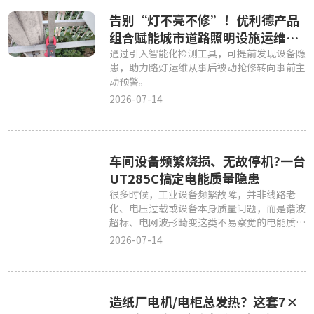
告别“灯不亮不修”！优利德产品
组合赋能城市道路照明设施运维更
高效
通过引入智能化检测工具，可提前发现设备隐
患，助力路灯运维从事后被动抢修转向事前主
动预警。
2026-07-14
车间设备频繁烧损、无故停机?一台
UT285C搞定电能质量隐患
很多时候，工业设备频繁故障，并非线路老
化、电压过载或设备本身质量问题，而是谐波
超标、电网波形畸变这类不易察觉的电能质量
隐患导致。
2026-07-14
造纸厂电机/电柜总发热？这套7×