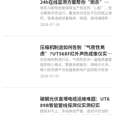
24h在线监测方案帮你“扼杀”热
隐患！
电机与配电柜是保障生产稳定的“心脏”，但
长期高负荷运行，叠加车间无处不在的纸尘堆
积，极易造成设备轴承、绕组、接线端隐性发
热。
2026-07-14
压缩机制造如何告别“气密性焦
虑”?UT568F红外声热成像仪实战
揭秘
在压缩机制造行业，气密性检测一直是质量管
控的核心难点。管路系统复杂、焊接点众多，
微小的泄漏不仅会直接影响产品的制冷性能和
能效比
2026-07-07
破解光伏直埋电缆运维难题：UT6
89B智能管线探测仪实测纪实
图纸对不上、多缆串扰严重、盲目开挖怕挖