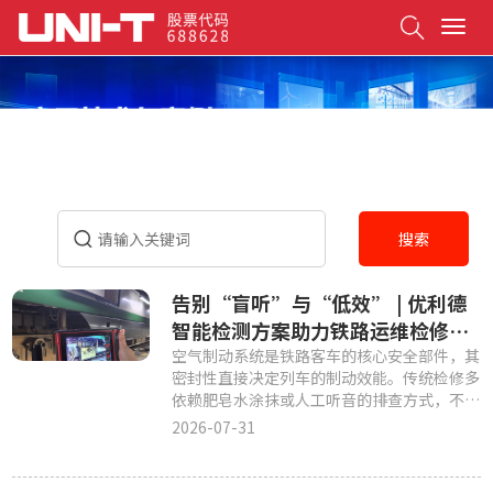
Search
T
o
g
g
l
e
n
a
v
i
搜索
g
a
t
告别“盲听”与“低效” | 优利德
i
智能检测方案助力铁路运维检修提
o
质增效
空气制动系统是铁路客车的核心安全部件，其
n
密封性直接决定列车的制动效能。传统检修多
依赖肥皂水涂抹或人工听音的排查方式，不仅
耗时费力，更易造成漏检
2026-07-31