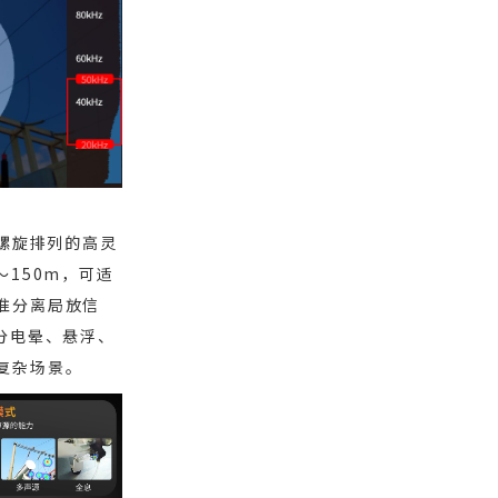
个螺旋排列的高灵
～150m，可适
准分离局放信
分电晕、悬浮、
复杂场景。