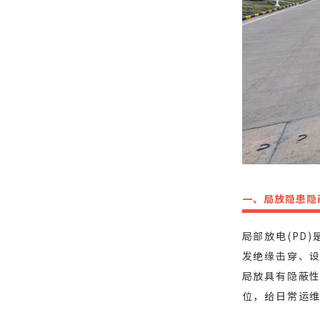
一、局放隐患隐
局部放电(PD
发绝缘击穿、
局放具有隐蔽
位，给日常运