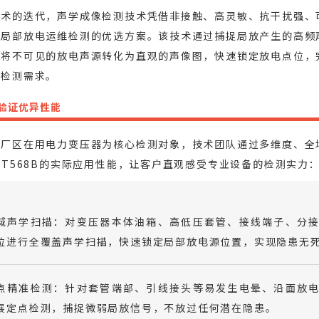
技术的迭代，声学成像检测技术凭借非接触、高灵敏、抗干扰强、
器局部放电运维检测的优选方案。该技术通过捕捉局放产生的高频
，将不可见的放电声源转化为直观的声像图，快速锁定放电点位，
效检测需求。
验证优异性能
以厂区在用电力变压器为核心检测对象，技术团队通过多维度、全
UT568B的实际应用性能，让客户直观感受专业设备的检测实力
域声学扫描：对变压器本体油箱、高低压套管、接线端子、分
位进行全覆盖声学扫描，快速锁定局部放电源位置，实现隐患无
点精准检测：针对套管端部、引线接头等易发生电晕、沿面放
展定点检测，捕捉微弱局放信号，不放过任何潜在隐患。