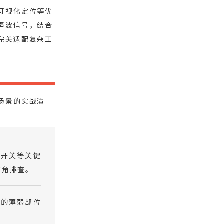
可视化定位等优
声波信号，结合
完美适配复杂工
场景的实战演
：
接开关等关键
死角排查。
电的薄弱部位