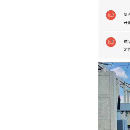
复
开
稳
定