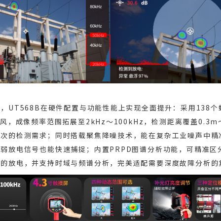
，UT568B在硬件配置与功能性能上实现全面提升：采用138
风，成像频率范围拓展至2kHz～100kHz，检测距离覆盖0.3m
频次的检测需求；同时搭载聚焦降噪技术，能在复杂工业噪声中精
弱放电信号也能快速捕捉；内置PRPD图谱分析功能，可精准区
型的放电，并支持时域与频谱分析，完美适配需要深度故障分析的