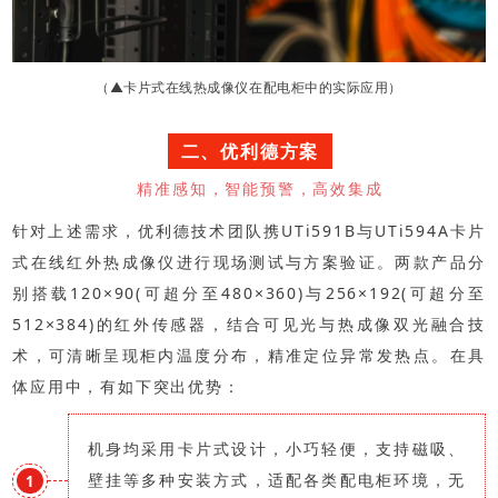
（▲卡片式在线热成像仪在配电柜中的实际应用）
二、优利德方案
精准感知，智能预警，高效集成
针对上述需求，优利德技术团队携UTi591B与UTi594A卡片
式在线红外热成像仪进行现场测试与方案验证。两款产品分
别搭载120×90(可超分至480×360)与256×192(可超分至
512×384)的红外传感器，结合可见光与热成像双光融合技
术，可清晰呈现柜内温度分布，精准定位异常发热点。在具
体应用中，有如下突出优势：
机身均采用卡片式设计，小巧轻便，支持磁吸、
壁挂等多种安装方式，适配各类配电柜环境，无
1