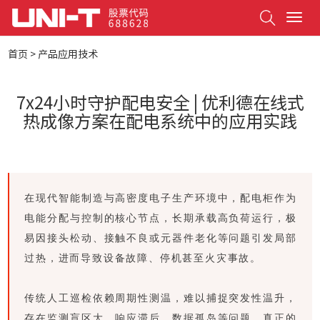
Search
T
o
g
首页
>
产品应用技术
g
l
e
7x24小时守护配电安全 | 优利德在线式
n
热成像方案在配电系统中的应用实践
a
v
i
g
a
t
在现代智能制造与高密度电子生产环境中，配电柜作为
i
电能分配与控制的核心节点，长期承载高负荷运行，极
o
n
易因接头松动、接触不良或元器件老化等问题引发局部
过热，进而导致设备故障、停机甚至火灾事故。
传统人工巡检依赖周期性测温，难以捕捉突发性温升，
存在监测盲区大、响应滞后、数据孤岛等问题。真正的