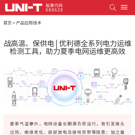
Search
T
o
g
首页
>
产品应用技术
g
l
e
战高温、保供电 | 优利德全系列电力运维
n
检测工具，助力夏季电网运维更高效
a
v
i
g
a
t
i
o
n
夏季气温攀升，电网设备长期满负荷运行，易引发接头
过热、绝缘老化、局部放电及接地异常等隐患；加之雷