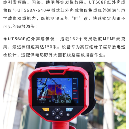
终引发短路、闪络、跳闸等突发性故障。UT568F红外声成
像仪与UT568A-640平板式红外声成像仪集成红外测温与声
学成像双重能力，既能测温又能“听”诊，快速锁定肉眼不
可见的局放源头：
◈
UT568F红外声成像仪
：搭载162个高灵敏度MEMS麦克
风，最远检测距离达150米。设备专为高压绝缘子局部放电巡
检设计，适配供电局野外大面积线路局放排查作业。