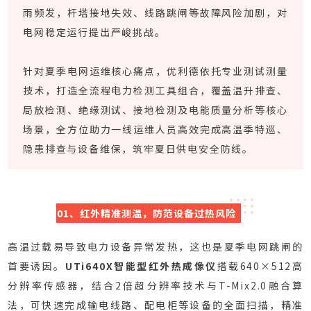
雨频发，杆塔接地失效、线路跳闸等故障风险加剧，对
电网稳定运行提出严峻挑战。
针对夏季电网运维核心痛点，优利德依托专业测试测量
技术，打造全流程电力检测工具组合，覆盖温升排查、
局放检测、绝缘测试、接地检测及电能质量分析等核心
场景，全方位助力一线运维人员高效完成高温季特巡、
隐患排查与设备维保，筑牢夏日供电安全防线。
01、红外精准测温，防范设备过热风险
高温过载易导致电力设备异常发热，这也是夏季电网跳闸的
首要诱因。
UTi640X智能型红外热成像仪
搭载640×512高
分辨率传感器，结合2倍超分辨率技术与T-Mix2.0融合算
法，可快速完成输电线路、配电柜等设备的全面扫描，精准