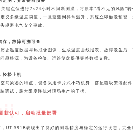
时监测，异常提前预警
关键点位进行7×24小时不间断测温，将原本“看不见的风险”
自定义多级温度阈值，一旦监测到异常温升，系统立即触发预警，
源头规避电气安全事故。
留存，故障可溯可查
录历史温度数据与热成像图像，生成温度曲线报表。故障发生后，
位问题根源，为设备检修、运维复盘提供完整数据支撑。
，轻松上机
部空间紧凑的特点，设备采用卡片式小巧机身，搭配磁吸安装配件
安装调试，最大限度降低对现场生产的干扰。
实测获认可，启动批量部署
，UTi591B表现出了良好的测温精度与稳定的运行状态，完