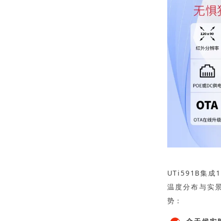
UTi591B集成
温度分布与实
势：