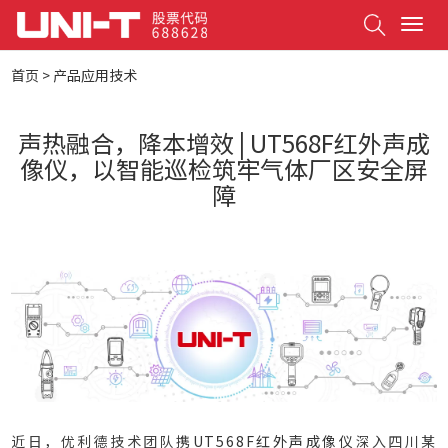
Search
T
o
g
首页
>
产品应用技术
g
l
e
声热融合，降本增效 | UT568F红外声成
n
像仪，以智能巡检筑牢气体厂区安全屏
a
v
障
i
g
a
t
i
o
n
近日，优利德技术团队携
UT568F红外声成像仪
深入四川某