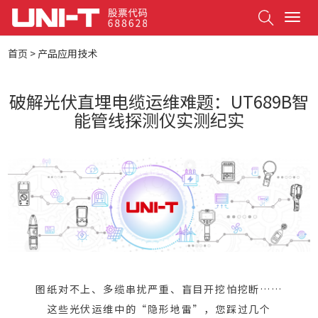
Search
T
o
g
首页
>
产品应用技术
g
l
e
破解光伏直埋电缆运维难题：UT689B智
n
能管线探测仪实测纪实
a
v
i
g
a
t
i
o
n
图纸对不上、多缆串扰严重、盲目开挖怕挖断……
这些光伏运维中的“隐形地雷”，您踩过几个