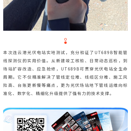
四
本次连云港光伏电站实地测试，充分验证了UT689B智能管
、
实
线探测仪的实用价值。从新建竣工核验、日常动态巡检，到
测
场站扩容改造、应急抢修，UT689B可贯穿光伏电站全生命
总
周期。它不仅精准解决了管线定位难、线缆区分难、施工风
结
险高、台账更新慢等痛点，更为光伏场站地下管线运维向标
与
行
准化、数字化、精细化升级提供了强有力的技术支撑。
业
价
值