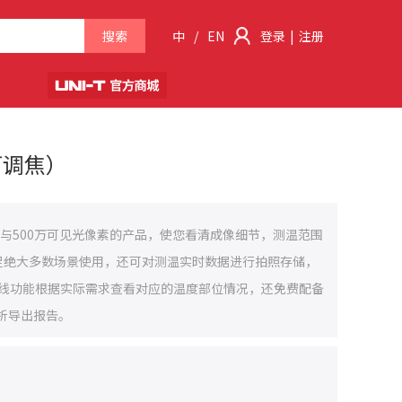
搜索
中
/
EN
登录
|
注册
可调焦）
外像素与500万可见光像素的产品，使您看清成像细节，测温范围
程满足绝大多数场景使用，还可对测温实时数据进行拍照存储，
温线功能根据实际需求查看对应的温度部位情况，还免费配备
分析导出报告。