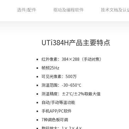
选件/配件
驱动及编程软件
技术文档及认
UTi384H产品主要特点
红外像素：384×288（手动对焦）
帧频25Hz
可见光像素：500万
测温范围：-30~650℃
测温精度：±2℃/±2%取最大值
自动/手动等温功能
手机APP/PC软件
7种调色板可调
数码放大：1× 2× 4×