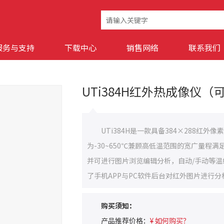
服务与支持
下载中心
销售网络
联系我们
UTi384H红外热成像仪（
UTi384H是一款具备384×288红
为-30~650℃兼顾高低温范围的宽广量
并可进行图片浏览编辑分析，自动/手动等
了手机APP与PC软件后台对红外图片进行
购买须知：
产品推荐价格：
¥ 如何购买？