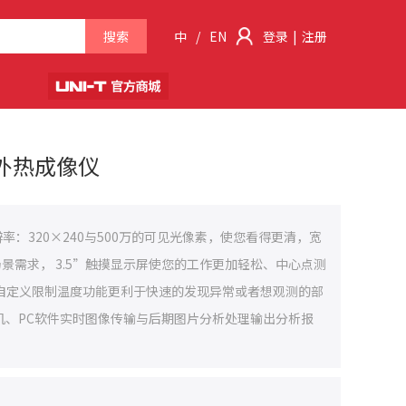
搜索
中
/
EN
登录
|
注册
红外热成像仪
分辨率：320×240与500万的可见光像素，使您看得更清，宽
使用场景需求， 3.5”触摸显示屏使您的工作更加轻松、中心点测
线自定义限制温度功能更利于快速的发现异常或者想观测的部
机、PC软件实时图像传输与后期图片分析处理输出分析报