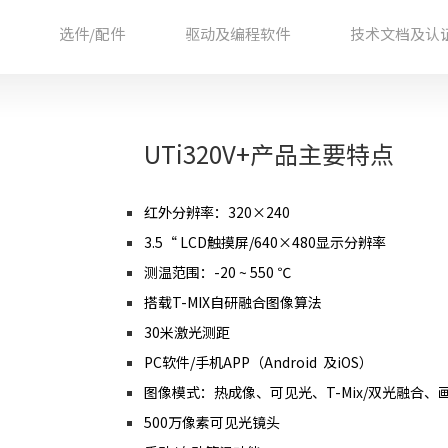
选件/配件
驱动及编程软件
技术文档及认
UTi320V+产品主要特点
红外分辨率：320×240
3.5“ LCD触摸屏/640×480显示分辨率
测温范围：-20 ~ 550 ℃
搭载T-MIX自研融合图像算法
30米激光测距
PC软件/手机APP（Android 及iOS）
图像模式：热成像、可见光、T-Mix/双光融合、
500万像素可见光镜头